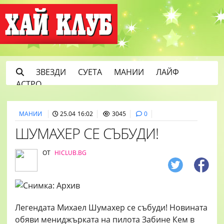
ЗВЕЗДИ
СУЕТА
МАНИИ
ЛАЙФ
АСТРО
МАНИИ
25.04 16:02
3045
0
ШУМАХЕР СЕ СЪБУДИ!
ОТ
HICLUB.BG
Легендата Михаел Шумахер се събуди! Новината
обяви мениджърката на пилота Забине Кем в