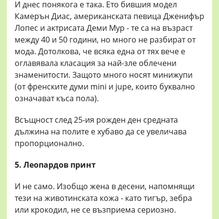
И днес понякога е така. Ето бившия модел
Камерън Диас, американската певица Дженифър
Лопес и актрисата Деми Мур - те са на възраст
между 40 и 50 години, но много не разбират от
мода. Дотолкова, че всяка една от тях вече е
оглавявала класация за най-зле облечени
знаменитости. Защото много носят минижупи
(от френските думи mini и jupe, които буквално
означават къса пола).
Всъщност след 25-ия рожден ден средната
дължина на полите е хубаво да се увеличава
пропорционално.
5. Леопардов принт
И не само. Изобщо жена в десени, напомнящи
тези на животинската кожа - като тигър, зебра
или крокодил, не се възприема сериозно.