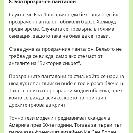
8. Бял прозрачен панталон
Слухът, че Ева Лонгория ходи без гащи под бял
прозрачен панталон, обиколи бързо Холивуд
преди време. Случката се превърна в голяма
сензация, защото така не бива да се прави.
Става дума за прозрачния панталон. Бельото не
трябва да се вижда, само ако сте част от
ангелите на "Виктория сикрет".
Прозрачните панталони са стил, който се нарича
нюд лук (от английски nude е гол и разсъблечен).
Така се описват прозрачни модни облекла, през
които се вижда всичко, което по принцип
дрехите трябва да крият.
Точно тези модели предизвикват скандал в
Америка през 60-те години. Тогава за първи път
ги показва френският дизайнер Ив Сен Лоран.