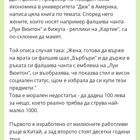
икономика в университета "Дюк" в Америка,
написа цяла книга по темата. Според него
жените, които носят например фалшива чанта
„Луи Вюитон" и бижута - реплики на „Картие", са
по-склонни да мамят.
Той описа случая така: „Жена, готова да върже
на врата си фалшив шал „Бърбъри" и да държи в
ръката си фалшива чанта с емблема на „Луи
Вюитон", си въобразява, че показва стил и висок
социален статус, щом е избрала да си купи тези
предмети."
Това е морален недостатък - да дадеш 100 лева
за нещо, което реално трябва да струва най-
малко 1000.
Първото е изработено от милионите работливи
ръце в Китай, а зад второто стоят десетки години
труд.