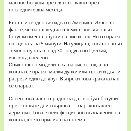
масово ботуши през лятото, както през
последните два месеца.
Ето тази тенденция идва от Америка. Известен
факт е, че напоследък големите звезди носят
ботуши вместо обувки на висок ток. Но го правят
на сцената за 5 минути. На улицата, когато навън
температурата е над 30 градуса по Целзий,
изглежда нелепо.
Обикновено моделите са на висок ток, а по
кожата се правят малки дупки или тънки и дълги
разрези един до друг. Въпреки това краката пак
се спарват.
Освен това част от радостта да се обуят ботуши
през топлите дни свършва с т.нар. контактен
дерматит. Това е неинфекциозно възпаление на
кожата, което прилича на екзема.