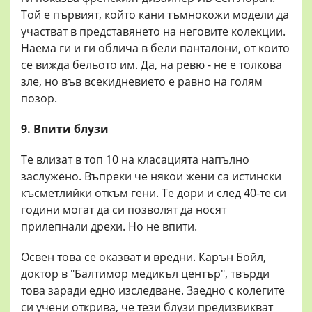
Той е първият, който кани тъмнокожи модели да
участват в представянето на неговите колекции.
Наема ги и ги облича в бели панталони, от които
се вижда бельото им. Да, на ревю - не е толкова
зле, но във всекидневието е равно на голям
позор.
9. Впити блузи
Те влизат в топ 10 на класацията напълно
заслужено. Въпреки че някои жени са истински
късметлийки откъм гени. Те дори и след 40-те си
години могат да си позволят да носят
прилепнали дрехи. Но не впити.
Освен това се оказват и вредни. Карън Бойл,
доктор в "Балтимор медикъл център", твърди
това заради едно изследване. Заедно с колегите
си учени открива, че тези блузи предизвикват