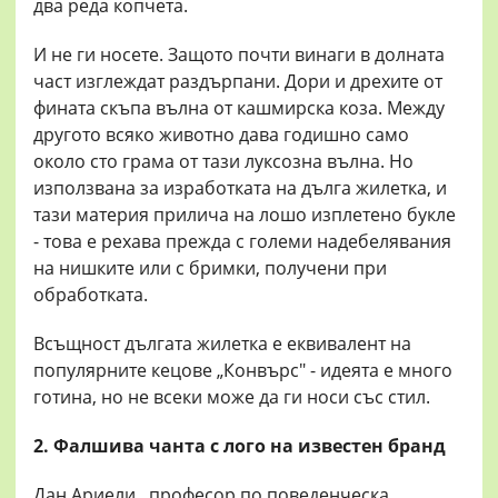
два реда копчета.
И не ги носете. Защото почти винаги в долната
част изглеждат раздърпани. Дори и дрехите от
фината скъпа вълна от кашмирска коза. Между
другото всяко животно дава годишно само
около сто грама от тази луксозна вълна. Но
използвана за изработката на дълга жилетка, и
тази материя прилича на лошо изплетено букле
- това е рехава прежда с големи надебелявания
на нишките или с бримки, получени при
обработката.
Всъщност дългата жилетка е еквивалент на
популярните кецове „Конвърс" - идеята е много
готина, но не всеки може да ги носи със стил.
2. Фалшива чанта с лого на известен бранд
Дан Ариели , професор по поведенческа