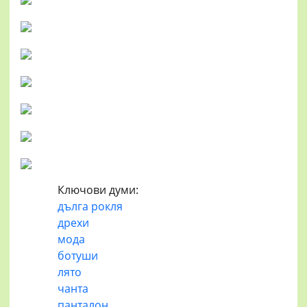
Ключови думи:
дълга рокля
дрехи
мода
ботуши
лято
чанта
панталон