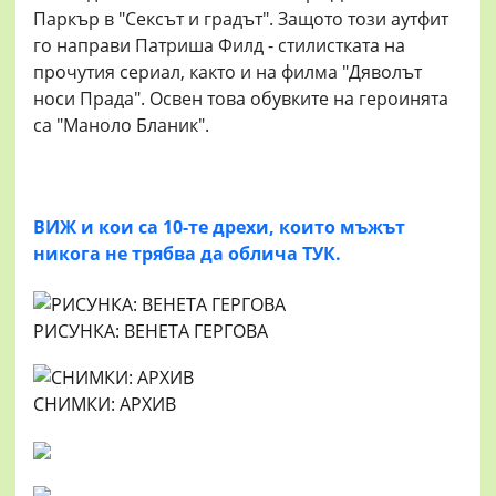
Паркър в "Сексът и градът". Защото този аутфит
го направи Патриша Филд - стилистката на
прочутия сериал, както и на филма "Дяволът
носи Прада". Освен това обувките на героинята
са "Маноло Бланик".
ВИЖ и кои са 10-те дрехи, които мъжът
никога не трябва да облича ТУК.
РИСУНКА: ВЕНЕТА ГЕРГОВА
СНИМКИ: АРХИВ