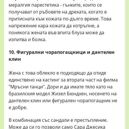
мералгия парестетика - гънките, които се
получават от ръбовете на дрехата, когато е
притисната към кожата по-дълго време. Това
напрежение кара кожата да изтръпне, а
понякога жената във впита блуза може да
изпитва и болка.
10. Фигурални чорапогащници и дантелен
клин
Жена с това облекло е подходящо да отиде
единствено на кастинг за втората част на филма
"Мръсни танци". Дори и да имате тяло като на
бразилския модел Жизел Бюндхен, носенето на
дантелен клин или фигурален чорапогащник не
е добре.
В комбинация със сандали е престъпление.
Може да си го позволи само Сара Джесика