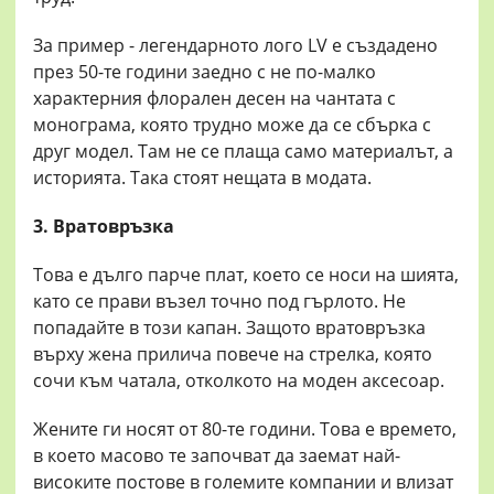
За пример - легендарното лого LV е създадено
през 50-те години заедно с не по-малко
характерния флорален десен на чантата с
монограма, която трудно може да се сбърка с
друг модел. Там не се плаща само материалът, а
историята. Така стоят нещата в модата.
3. Вратовръзка
Това е дълго парче плат, което се носи на шията,
като се прави възел точно под гърлото. Не
попадайте в този капан. Защото вратовръзка
върху жена прилича повече на стрелка, която
сочи към чатала, отколкото на моден аксесоар.
Жените ги носят от 80-те години. Това е времето,
в което масово те започват да заемат най-
високите постове в големите компании и влизат