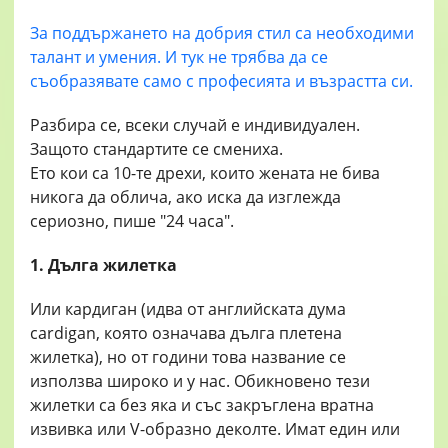
За поддържането на добрия стил са необходими
талант и умения. И тук не трябва да се
съобразявате само с професията и възрастта си.
Разбира се, всеки случай е индивидуален.
Защото стандартите се смениха.
Ето кои са 10-те дрехи, които жената не бива
никога да облича, ако иска да изглежда
сериозно, пише "24 часа".
1. Дълга жилетка
Или кардиган (идва от английската дума
cardigan, която означава дълга плетена
жилетка), но от години това название се
използва широко и у нас. Обикновено тези
жилетки са без яка и със закръглена вратна
извивка или V-образно деколте. Имат един или