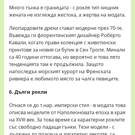
Много тънка е границата - с рокля тип хищник
жената не изглежда жестока, а жертва на модата.
Леопардовите дрехи стават модерни през 70-те.
Въвежда ги флорентинският дизайнер Роберто
Кавали, когато прави колекция с животински
принтове за новия си бутик в Сен Тропе. Минали
са 40 години оттогава, но вероятно и това лято
тенденцията там е продължила. Защото
напоследък морският курорт на Френската
ривиера е любимото място за чалга певиците.
6. Дълги рокли
Отнася се до т.нар. имперски стил - в модата това
описва моделите от Наполеоновата епоха в края
на XVIII век. За това време са характерни роклите
със свободно падащи гънки. Тези модели - с
дължина до прасеца и дискретно деколте, са