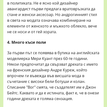
в политиката. Не е ясно кой дизайнер
авангардист първи предлага вратовръзката да
стане и женски аксесоар. Но андрогинният стил
в света на модата означава комбиниране на
елементи от женското и мъжкото облекло, вече
не се носи и от гей хората.
4. Много къси поли
За първи път се появява в бутика на английската
моделиерка Мери Куант през 60-те години.
Някои предпочитат да свързват дрехата с името
на френския дизайнер Андре Куреж, който
впрочем ги въвежда във висшата мода в
съчетание с високи бели ботуши и колан.
Списание "Вог" смята, че създателят им е Джон
Бейтс. Каквато и да е истината, факт е, че в онези
години дрехата е голяма сензация.