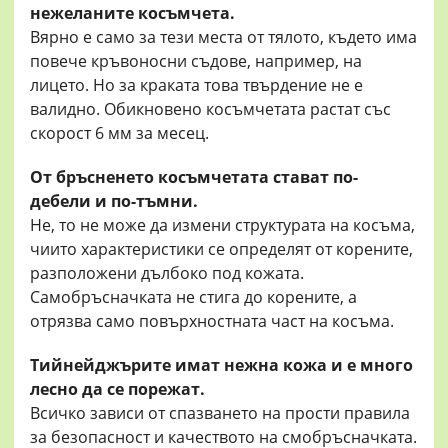
нежеланите косъмчета.
Вярно е само за тези места от тялото, където има
повече кръвоносни съдове, например, на
лицето. Но за краката това твърдение не е
валидно. Обикновено косъмчетата растат със
скорост 6 мм за месец.
От бръсненето косъмчетата стават по-
дебели и по-тъмни.
Не, то не може да измени структурата на косъма,
чиито характеристики се определят от корените,
разположени дълбоко под кожата.
Самобръсначката не стига до корените, а
отрязва само повърхностната част на косъма.
Тийнейджърите имат нежна кожа и е много
лесно да се порежат.
Всичко зависи от спазването на прости правила
за безопасност и качеството на смобръсначката.