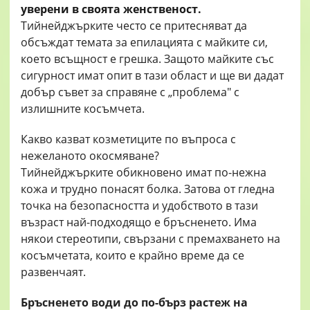
уверени в своята женственост.
Тийнейджърките често се притесняват да
обсъждат темата за епилацията с майките си,
което всъщност е грешка. Защото майките със
сигурност имат опит в тази област и ще ви дадат
добър съвет за справяне с „проблема" с
излишните косъмчета.
Какво казват козметиците по въпроса с
нежеланото окосмяване?
Тийнейджърките обикновено имат по-нежна
кожа и трудно понасят болка. Затова от гледна
точка на безопасността и удобството в тази
възраст най-подходящо е бръсненето. Има
някои стереотипи, свързани с премахването на
косъмчетата, които е крайно време да се
развенчаят.
Бръсненето води до по-бърз растеж на