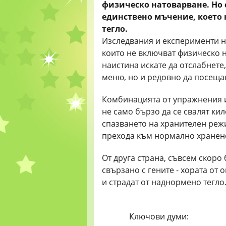
физическо натоварване. Но с
единствено мъчение, което 
тегло.
Изследвания и експерименти на
които не включват физическо н
наистина искате да отслабнете
меню, но и редовно да посещав
Комбинацията от упражнения 
не само бързо да се свалят кил
спазването на хранителен режи
прехода към нормално хранене
От друга страна, съвсем скоро
свързано с гените - хората от
и страдат от наднормено тегло
Ключови думи: