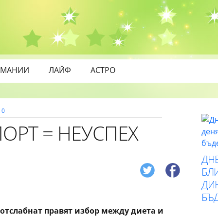
МАНИИ
ЛАЙФ
АСТРО
0
ПОРТ = НЕУСПЕХ
ДН
БЛИ
ДИ
БЪ
 отслабнат правят избор между диета и