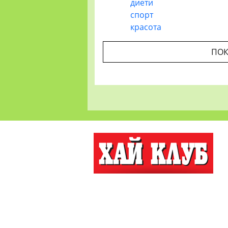
диети
спорт
красота
ПОК