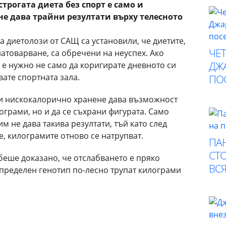
трогата диета без спорт е само и
не дава трайни резултати върху телесното
 диетолози от САЩ са установили, че диетите,
ЧЕ
атоварване, са обречени на неуспех. Ако
ДЖА
, е нужно не само да коригирате дневното си
ате спортната зала.
ПО
и нискокалорично хранене дава възможност
ограми, но и да се съхрани фигурата. Само
м не дава такива резултати, тъй като след
, килограмите отново се натрупват.
ПА
СТО
 беше доказано, че отслабването е пряко
ВСЯ
 определен генотип по-лесно трупат килограми
.