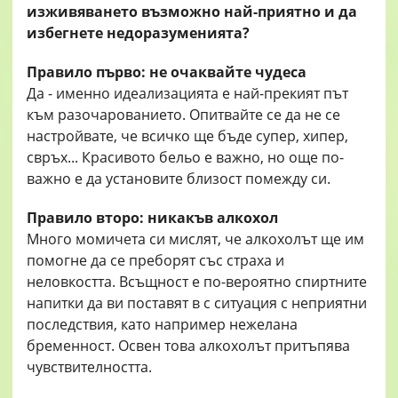
изживяването възможно най-приятно и да
избегнете недоразуменията?
Правило първо: не очаквайте чудеса
Да - именно идеализацията е най-прекият път
към разочарованието. Опитвайте се да не се
настройвате, че всичко ще бъде супер, хипер,
свръх... Красивото бельо е важно, но още по-
важно е да установите близост помежду си.
Правило второ: никакъв алкохол
Много момичета си мислят, че алкохолът ще им
помогне да се преборят със страха и
неловкостта. Всъщност е по-вероятно спиртните
напитки да ви поставят в с ситуация с неприятни
последствия, като например нежелана
бременност. Освен това алкохолът притъпява
чувствителността.