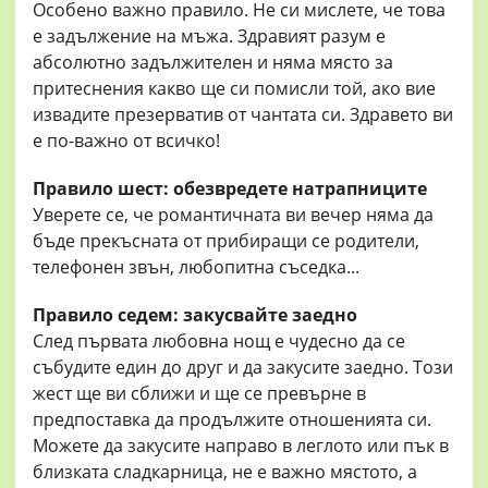
Особено важно правило. Не си мислете, че това
е задължение на мъжа. Здравият разум е
абсолютно задължителен и няма място за
притеснения какво ще си помисли той, ако вие
извадите презерватив от чантата си. Здравето ви
е по-важно от всичко!
Правило шест: обезвредете натрапниците
Уверете се, че романтичната ви вечер няма да
бъде прекъсната от прибиращи се родители,
телефонен звън, любопитна съседка...
Правило седем: закусвайте заедно
След първата любовна нощ е чудесно да се
събудите един до друг и да закусите заедно. Този
жест ще ви сближи и ще се превърне в
предпоставка да продължите отношенията си.
Можете да закусите направо в леглото или пък в
близката сладкарница, не е важно мястото, а