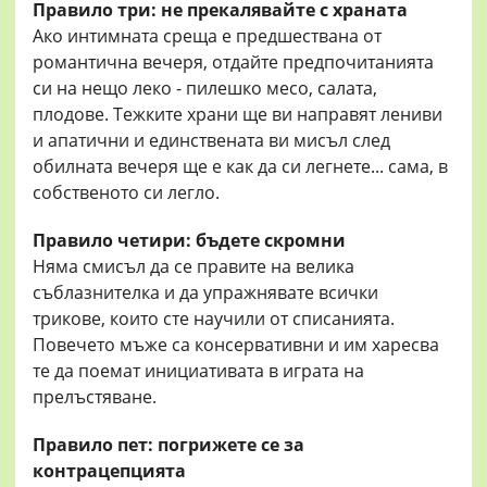
Правило три: не прекалявайте с храната
Ако интимната среща е предшествана от
романтична вечеря, отдайте предпочитанията
си на нещо леко - пилешко месо, салата,
плодове. Тежките храни ще ви направят лениви
и апатични и единствената ви мисъл след
обилната вечеря ще е как да си легнете... сама, в
собственото си легло.
Правило четири: бъдете скромни
Няма смисъл да се правите на велика
съблазнителка и да упражнявате всички
трикове, които сте научили от списанията.
Повечето мъже са консервативни и им харесва
те да поемат инициативата в играта на
прелъстяване.
Правило пет: погрижете се за
контрацепцията