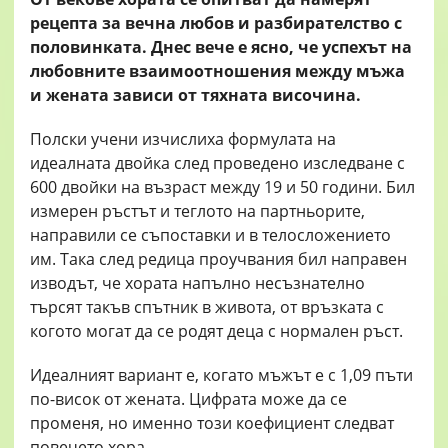
рецепта за вечна любов и разбирателство с
половинката. Днес вече е ясно, че успехът на
любовните взаимоотношения между мъжа
и жената зависи от тяхната височина.
Полски учени изчислиха формулата на
идеалната двойка след проведено изследване с
600 двойки на възраст между 19 и 50 години. Бил
измерен ръстът и теглото на партньорите,
направили се съпоставки и в телосложението
им. Така след редица проучвания бил направен
изводът, че хората напълно несъзнателно
търсят такъв спътник в живота, от връзката с
когото могат да се родят деца с нормален ръст.
Идеалният вариант е, когато мъжът е с 1,09 пъти
по-висок от жената. Цифрата може да се
променя, но именно този коефициент следват
повечето хора.