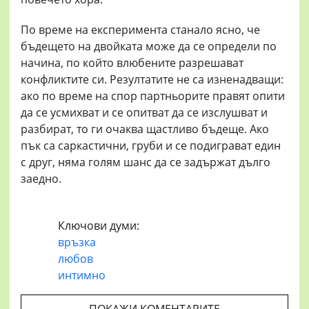
По време на експеримента станало ясно, че
бъдещето на двойката може да се определи по
начина, по който влюбените разрешават
конфликтите си. Резултатите не са изненадващи:
ако по време на спор партньорите правят опити
да се усмихват и се опитват да се изслушват и
разбират, то ги очаква щастливо бъдеще. Ако
пък са саркастични, груби и се подиграват един
с друг, няма голям шанс да се задържат дълго
заедно.
Ключови думи:
връзка
любов
интимно