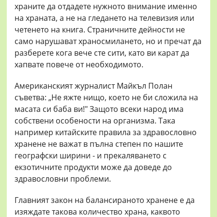
храните да отдадете нужното внимание именно
на храната, а не на гледането на телевизия или
четенето на книга. Страничните дейности не
само нарушават храносмилането, но и пречат да
разберете кога вече сте сити, като ви карат да
хапвате повече от необходимото.
Американският журналист Майкъл Полан
съветва: „Не яжте нищо, което не би сложила на
масата си баба ви!" Защото всеки народ има
собствени особености на организма. Така
например китайските правила за здравословно
хранене не важат в пълна степен по нашите
географски ширини - и прекаляването с
екзотичните продукти може да доведе до
здравословни проблеми.
Главният закон на балансираното хранене е да
изяждате такова количество храна, каквото