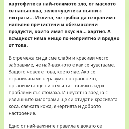
картофите са най-голямото зло, от маслото
се напълнява, зеленчуците са пълни с
нитрати... Излиза, че трябва да се храним с
напълно пречистени и обезмаслени
продукти, които имат вкус на... хартия. А
всъщност няма нищо по-неприятно и вредно
от това.
В стремежа си да сме слаби и красиви често
забравяме, че най-важното е как се чувстваме.
Защото човек е това, което яде. Ако се
ограничаваме неразумно в храненето,
организмът ще ни отмъсти с вълчи глад и
проблеми със стомаха. И неусетно заедно с
излишните килограми ще си отидат и красивата
коса, свежата кожа, енергията и доброто
настроение.
Едно от най-важните правила е докато се