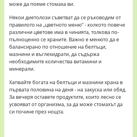
може да поеме стомаха ви.
Някои диетолози съветват да се ръководим от
правилото на „цветното меню" - колкото повече
различни цветове има в чинията, толкова по-
пълноценно се храните. Важно е менюто да е
балансирано по отношение на белтъци,
мазнини и въглехидрати, да съдържа
необходимите количества витамини и
минерали.
Хапвайте богата на белтъци и мазнини храна в
първата половина на деня - на закуска или обяд.
За вечеря оставете продуктите, които лесно се
усвояват от организма, за да може стомахът да
си почине през нощта.