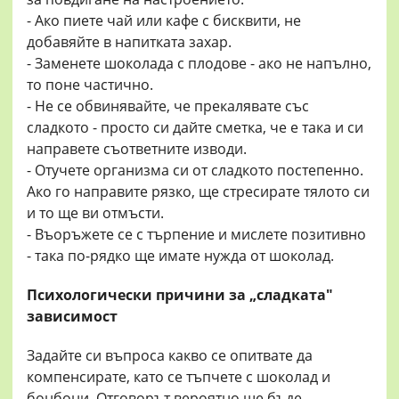
- Ако пиете чай или кафе с бисквити, не
добавяйте в напитката захар.
- Заменете шоколада с плодове - ако не напълно,
то поне частично.
- Не се обвинявайте, че прекалявате със
сладкото - просто си дайте сметка, че е така и си
направете съответните изводи.
- Отучете организма си от сладкото постепенно.
Ако го направите рязко, ще стресирате тялото си
и то ще ви отмъсти.
- Въоръжете се с търпение и мислете позитивно
- така по-рядко ще имате нужда от шоколад.
Психологически причини за „сладката"
зависимост
Задайте си въпроса какво се опитвате да
компенсирате, като се тъпчете с шоколад и
бонбони. Отговорът вероятно ще бъде