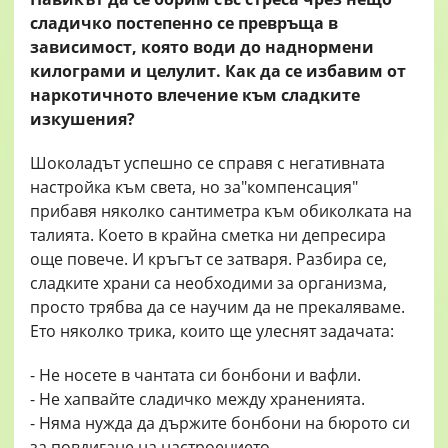
сладичко постепенно се превръща в
зависимост, която води до наднормени
килограми и целулит. Как да се избавим от
наркотичното влечение към сладките
изкушения?
Шоколадът успешно се справя с негативната
настройка към света, но за"компенсация"
прибавя няколко сантиметра към обиколката на
талията. Което в крайна сметка ни депресира
още повече. И кръгът се затваря. Разбира се,
сладките храни са необходими за организма,
просто трябва да се научим да не прекаляваме.
Ето няколко трика, които ще улеснят задачата:
- Не носете в чантата си бонбони и вафли.
- Не хапвайте сладичко между храненията.
- Няма нужда да държите бонбони на бюрото си
за повдигане на настроението.