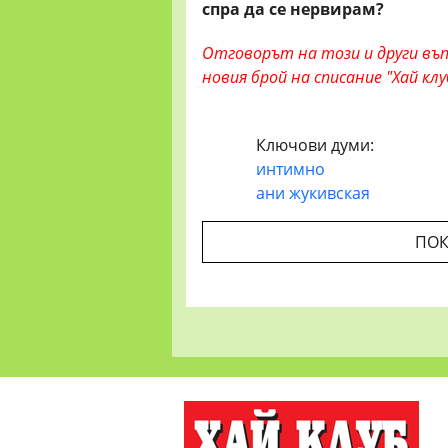
спра да се нервирам?
Отговорът на този и други въп
новия брой на списание "Хай клу
Ключови думи:
интимно
ани жукивская
ПОК