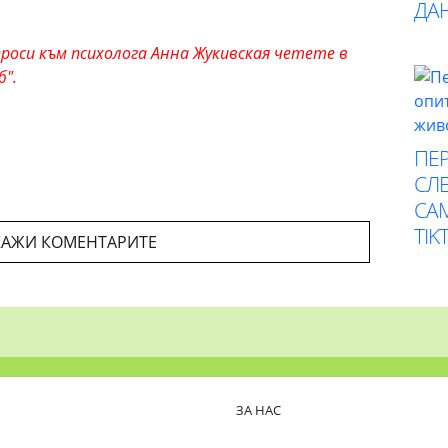
ДА
роси към психолога Анна Жукивская четете в
б".
ПЕР
СЛЕ
СА
TIK
АЖИ КОМЕНТАРИТЕ
ЗА НАС