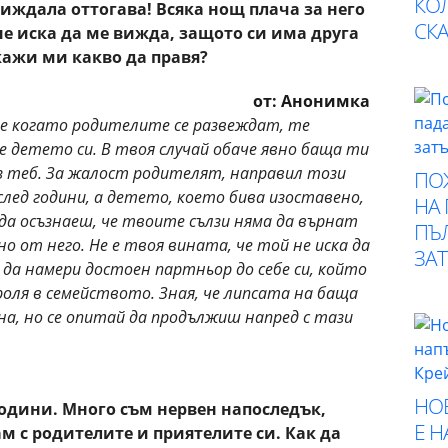
КО
виждала оттогава! Всяка нощ плача за него
СК
 не иска да ме вижда, защото си има друга
 кажи ми какво да правя?
от: Анонимка
че когато родителите се развеждат, те
е детето си. В твоя случай обаче явно баща ти
ез теб. За жалост родителят, направил този
ПО
след години, а детето, което бива изоставено,
НА
да осъзнаеш, че твоите сълзи няма да върнат
ПЪ
о от него. Не е твоя вината, че той не иска да
ЗА
 да намери достоен партньор до себе си, който
оля в семейството. Зная, че липсата на баща
а, но се опитай да продължиш напред с тази
НО
 години. Много съм нервен напоследък,
Е 
м с родителите и приятелите си. Как да