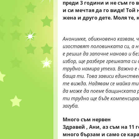
преди 3 години и не съм го 
и си мечтая да го видя! Той
жена и друго дете. Моля те,
Анонимке, обикновено казвам, 
изоставят половинката си, а н
е решил да започне наново и б
избор, ще разбере грешката си 
трудно намира утеха. Важно е 
баща ти. Това зависи единствен
те вижда. Надявам се майка ти
да може да поеме бащинската р
ти трудно ще бъде компенсиран
загуба.
Много съм нервен
Здравей , Ани, аз съм на 11
много бързам и само се кара