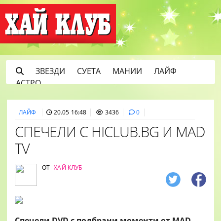
ЗВЕЗДИ
СУЕТА
МАНИИ
ЛАЙФ
АСТРО
ЛАЙФ
20.05 16:48
3436
0
СПЕЧЕЛИ С HICLUB.BG И MAD
TV
ОТ
ХАЙ КЛУБ
Спечели DVD с подбрани моменти от MAD