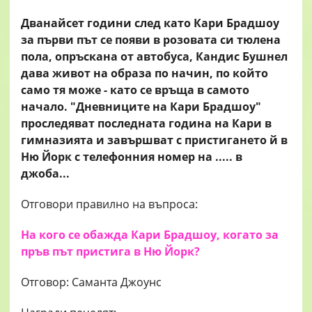
Дванайсет години след като Кари Брадшоу
за първи път се появи в розовата си тюлена
пола, опръскана от автобуса, Кандис Бушнел
дава живот на образа по начин, по който
само тя може - като се връща в самото
начало. "Дневниците на Кари Брадшоу"
проследяват последната година на Кари в
гимназията и завършват с пристигането й в
Ню Йорк с телефонния номер на ..... в
джоба...
Отговори правилно на въпроса:
На кого се обажда Кари Брадшоу, когато за
пръв път пристига в Ню Йорк?
Отговор: Саманта Джоунс