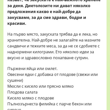
за деня. Диетолозите ни дават няколко
предложения какво е най-добре да
закусваме, за да сме здрави, бодри и
красиви.
На първо място, закуската трябва да е лека, но
хранителна. Най-добре не залагайте на мазните
сандвичи и тежките меса, за да не се сдобиете с
наднормени килограми. Ето няколко идеи за
вкусно и здравословно похапване сутрин.
Пържени яйца или омлет.
Овесени ядки с добавка от плодове (свежи или
сушени)
Мюсли с кисело или прясно мляко
Плодова салата
Кисело мляко с плодове
Пълнозърнеста филийка с парче бекон или
сирене