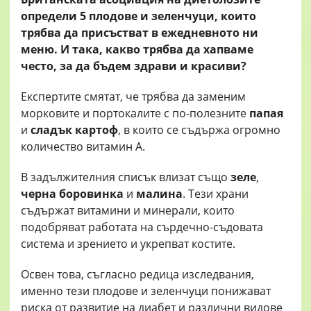
определи 5 плодове и зеленчуци, които
трябва да присъстват в ежедневното ни
меню. И така, какво трябва да хапваме
често, за да бъдем здрави и красиви?
Експертите смятат, че трябва да заменим
морковите и портокалите с по-полезните
папая
и
сладък картоф
, в които се съдържа огромно
количество витамин А.
В задължителния списък влизат също
зеле
,
черна боровинка
и
малина
. Тези храни
съдържат витамини и минерали, които
подобряват работата на сърдечно-съдовата
система и зрението и укрепват костите.
Освен това, съгласно редица изследвания,
именно тези плодове и зеленчуци понижават
риска от развитие на диабет и различни видове