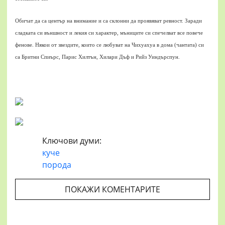
Обичат да са център на внимание и са склонни да проявяват ревност.
Заради
сладката си външност и лекия си характер, мъниците си спечелват все повече
фенове. Някои от звездите, които се любуват на Чихуахуа в дома (чантата) си
са Бритни Спиърс, Парис Хилтън, Хилари Дъф и Рийз Уиндърспун.
Ключови думи:
куче
порода
ПОКАЖИ КОМЕНТАРИТЕ