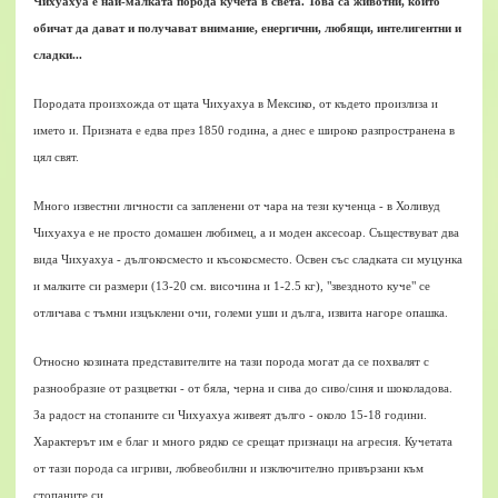
Чихуахуа е най-малката порода кучета в света. Това са животни, които
обичат да дават и получават внимание, енергични, любящи, интелигентни и
сладки...
Породата произхожда от щата Чихуахуа в Мексико, от където произлиза и
името и. Призната е едва през 1850 година, а днес е широко разпространена в
цял свят.
Много известни личности са запленени от чара на тези кученца - в Холивуд
Чихуахуа е не просто домашен любимец, а и моден аксесоар.
Съществуват два
вида Чихуахуа - дългокосместо и късокосместо. Освен със сладката си муцунка
и малките си размери (13-20 см. височина и 1-2.5 кг), "звездното куче" се
отличава с тъмни изцъклени очи, големи уши и дълга, извита нагоре опашка.
Относно козината представителите на тази порода могат да се похвалят с
разнообразие от разцветки - от бяла, черна и сива до сиво/синя и шоколадова.
За радост на стопаните си Чихуахуа живеят дълго - около 15-18 години.
Характерът им е благ и много рядко се срещат признаци на агресия. Кучетата
от тази порода са игриви, любвеобилни и изключително привързани към
стопаните си.