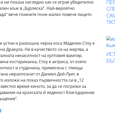
ПЕР
и ни показа нагледно как се играе убедително
СЛЕ
ален мъж в „Бурлеска”. Най-вероятно
лада“ вече помните поне малко повече лицето
СА
TIK
и устни и разкошна черна коса Маделин Стоу е
на Дракула. Не в качеството си на жертва, а
ИСТ
уалната ненаситност на култовия вампир.
БЪ
на костариканка, Стоу е актриса, от която
нтност и студенина, примесена с тлееща
стана неразпознат от Даниел Дей-Луис в
то изложи на показ първичността си в „12
звестно време киното, за да се погрижи за
давахме на кралската й леденост благодарение
ъщение”.
g