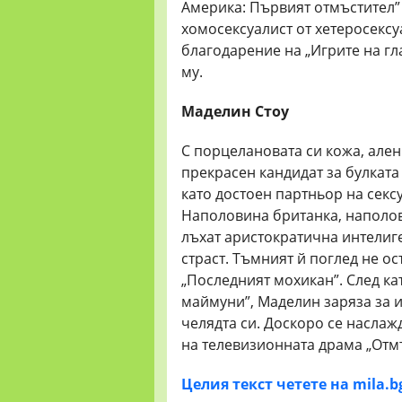
Америка: Първият отмъстител” 
хомосексуалист от хетеросексу
благодарение на „Игрите на г
му.
Маделин Стоу
С порцелановата си кожа, ален
прекрасен кандидат за булката 
като достоен партньор на секс
Наполовина британка, наполови
лъхат аристократична интелиге
страст. Тъмният й поглед не о
„Последният мохикан”. След ка
маймуни”, Маделин заряза за и
челядта си. Доскоро се наслаж
на телевизионната драма „Отм
Цeлия текст четете на mila.b