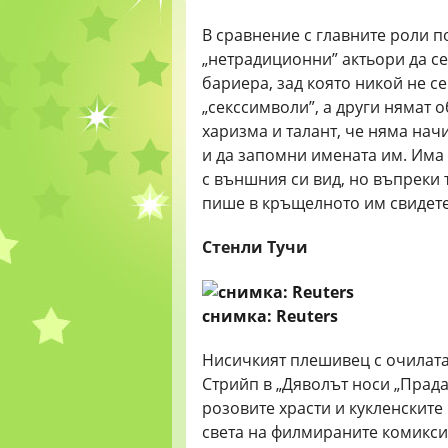
В сравнение с главните роли 
„нетрадиционни” актьори да се
бариера, зад която никой не се
„секссимволи”, а други нямат 
харизма и талант, че няма начи
и да запомни имената им. Има и
с външния си вид, но въпреки 
пише в кръщелното им свидете
Стенли Тучи
снимка: Reuters
Нисичкият плешивец с очилата
Стрийп в „Дяволът носи „Прад
розовите храсти и кукленските 
света на филмираните комикси