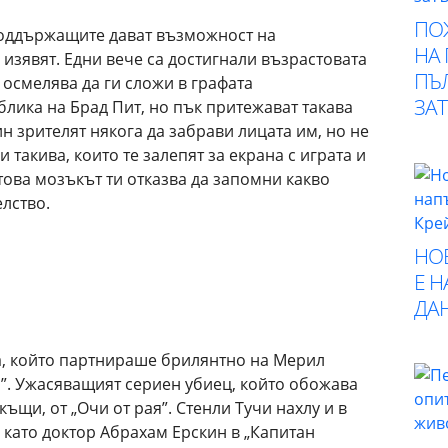
ПО
поддържащите дават възможност на
НА
 изявят. Едни вече са достигнали възрастовата
ПЪ
 осмелява да ги сложи в графата
ЗА
облика на Брад Пит, но пък притежават такава
н зрителят някога да забрави лицата им, но не
 такива, които те залепят за екрана с играта и
това мозъкът ти отказва да запомни какво
лство.
НО
Е 
ДА
, който партнираше брилянтно на Мерил
а”. Ужасяващият сериен убиец, който обожава
къщи, от „Очи от рая”. Стенли Тучи нахлу и в
 като доктор Абрахам Ерскин в „Капитан