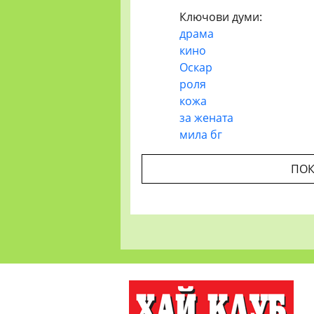
Ключови думи:
драма
кино
Оскар
роля
кожа
за жената
мила бг
ПОК