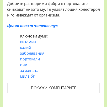
Добрите разтворими фибри в портокалите
снижават нивото му. Те улавят лошия холестерол
и го извеждат от организма.
Целия текст четете тук
Ключови думи:
витамин
калий
заболявания
портокали
очи
за жената
мила бг
ПОКАЖИ КОМЕНТАРИТЕ