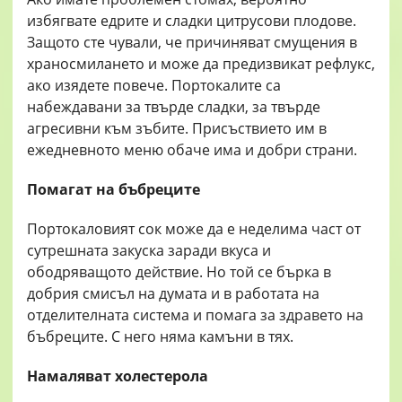
избягвате едрите и сладки цитрусови плодове.
Защото сте чували, че причиняват смущения в
храносмилането и може да предизвикат рефлукс,
ако изядете повече. Портокалите са
набеждавани за твърде сладки, за твърде
агресивни към зъбите. Присъствието им в
ежедневното меню обаче има и добри страни.
Помагат на бъбреците
Портокаловият сок може да е неделима част от
сутрешната закуска заради вкуса и
ободряващото действие. Но той се бърка в
добрия смисъл на думата и в работата на
отделителната система и помага за здравето на
бъбреците. С него няма камъни в тях.
Намаляват холестерола