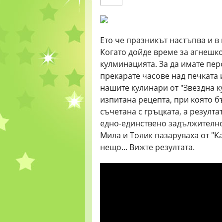
Ето че празникът настъпва и в
Когато дойде време за агнешко
кулминацията. За да имате пер
прекарате часове над печката 
нашите кулинари от "Звездна к
изпитана рецепта, при която б
съчетана с гръцката, а резулта
едно-единствено задължително 
Мила и Толик пазаруваха от "K
нещо... Вижте резултата.