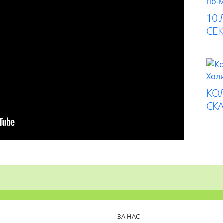
10 
СЕК
КО
СК
ЗА НАС