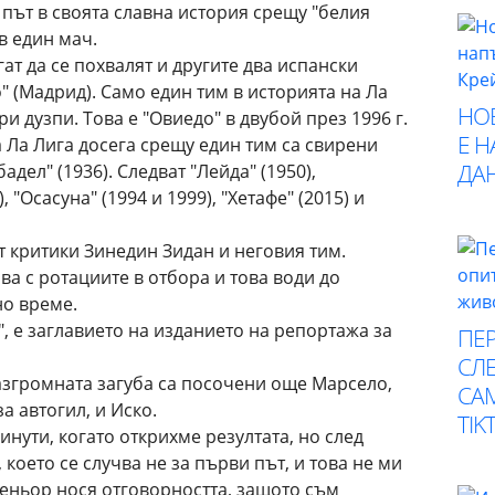
 път в своята славна история срещу "белия
в един мач.
ат да се похвалят и другите два испански
" (Мадрид). Само един тим в историята на Ла
НО
ри дузпи. Това е "Овиедо" в двубой през 1996 г.
Е 
а Ла Лига досега срещу един тим са свирени
ДА
адел" (1936). Следват "Лейда" (1950),
), "Осасуна" (1994 и 1999), "Хетафе" (2015) и
 критики Зинедин Зидан и неговия тим.
ва с ротациите в отбора и това води до
но време.
 е заглавието на изданието на репортажа за
ПЕР
СЛЕ
азгромната загуба са посочени още Марсело,
СА
а автогил, и Иско.
TIK
инути, когато открихме резултата, но след
което се случва не за първи път, и това не ми
треньор нося отговорността, защото съм