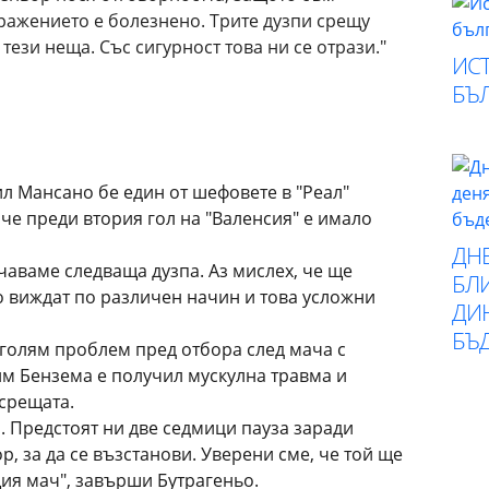
ражението е болезнено. Трите дузпи срещу
 тези неща. Със сигурност това ни се отрази."
ИСТ
БЪ
л Мансано бе един от шефовете в "Реал"
 че преди втория гол на "Валенсия" е имало
ДН
чаваме следваща дузпа. Аз мислех, че ще
БЛИ
го виждат по различен начин и това усложни
ДИ
БЪ
 голям проблем пред отбора след мача с
им Бензема е получил мускулна травма и
 срещата.
о. Предстоят ни две седмици пауза заради
, за да се възстанови. Уверени сме, че той ще
ия мач", завърши Бутрагеньо.