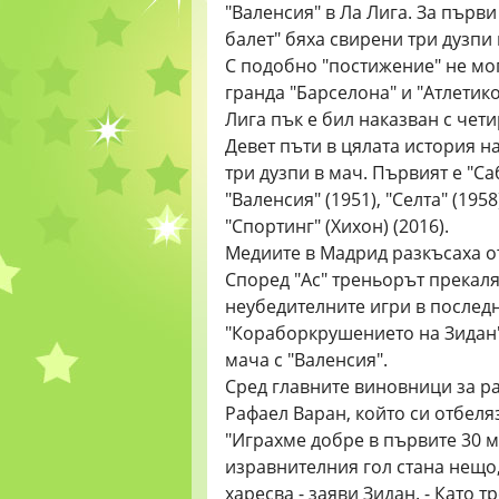
"Валенсия" в Ла Лига. За първи
балет" бяха свирени три дузпи 
С подобно "постижение" не мог
гранда "Барселона" и "Атлетико
Лига пък е бил наказван с чети
Девет пъти в цялата история н
три дузпи в мач. Първият е "Саб
"Валенсия" (1951), "Селта" (1958
"Спортинг" (Хихон) (2016).
Медиите в Мадрид разкъсаха от
Според "Ас" треньорът прекаля
неубедителните игри в послед
"Кораборкрушението на Зидан",
мача с "Валенсия".
Сред главните виновници за р
Рафаел Варан, който си отбеляз
"Играхме добре в първите 30 м
изравнителния гол стана нещо, 
харесва - заяви Зидан. - Като 