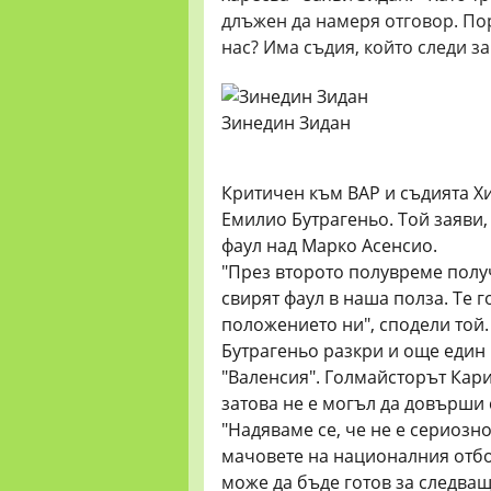
длъжен да намеря отговор. По
нас? Има съдия, който следи за
Зинедин Зидан
Критичен към ВАР и съдията Хи
Емилио Бутрагеньо. Той заяви,
фаул над Марко Асенсио.
"През второто полувреме полу
свирят фаул в наша полза. Те 
положението ни", сподели той.
Бутрагеньо разкри и още един
"Валенсия". Голмайсторът Кар
затова не е могъл да довърши
"Надяваме се, че не е сериозн
мачовете на националния отбор
може да бъде готов за следващ