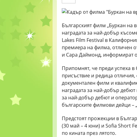
Българският филм „Буркан на 
наградата за най-добър късо
Lakes Film Festival в Калифор
премиера на филма, отличен о
и Сара Даймонд, информират от 
Припомнят, че преди успеха в
присъствие и редица отличия, 
документален филм и квалифика
наградата за най-добър дебют 
за най-добър дебют и операто
българските филмови дейци – „
Предстоят прожекции в Българи
(30 май – 4 юни) и Sofia Short
по кината през лятото.