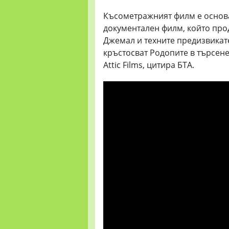
Късометражният филм е основа
документален филм, който про
Джемал и техните предизвикате
кръстосват Родопите в търсене
Attic Films, цитира БТА.