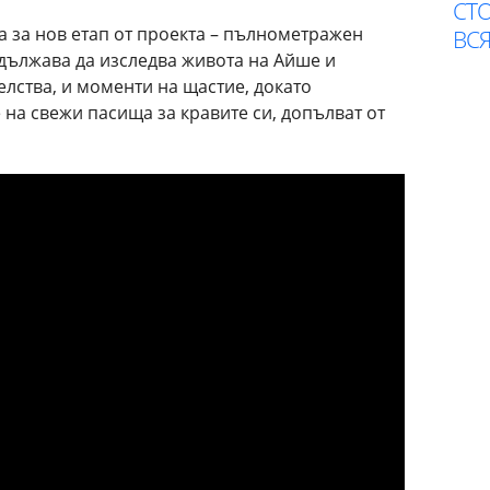
СТО
 за нов етап от проекта – пълнометражен
ВСЯ
дължава да изследва живота на Айше и
лства, и моменти на щастие, докато
 на свежи пасища за кравите си, допълват от