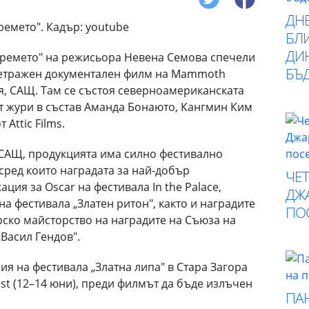
ДН
БЛИ
ДИ
времето" на режисьора Невена Семова спечели
БЪ
метражен документален филм на Mammoth
ния, САЩ. Там се състоя северноамериканската
т жури в състав Аманда Бонаюто, Кангмин Ким
Attic Films.
 САЩ, продукцията има силно фестивално
сред които наградата за най-добър
ЧЕ
ция за Oscar на фестивала In the Palace,
ДЖА
на фестивала „Златен ритон", както и наградите
ПО
рско майсторство на наградите на Съюза на
Васил Гендов".
я на фестивала „Златна липа" в Стара Загора
 Fest (12–14 юни), преди филмът да бъде излъчен
ПА