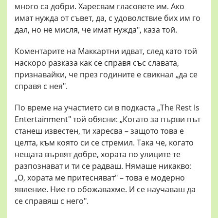
много са добри. Харесвам гласовете им. Ако
имат нужда от съвет, да, с удоволствие бих им го
дал, но не мисля, че имат нужда", каза той.
Коментарите на Маккартни идват, след като той
наскоро разказа как се справя със славата,
признавайки, че през годините е свикнал „да се
справя с нея".
По време на участието си в подкаста „The Rest Is
Entertainment" той обясни: „Когато за първи път
станеш известен, ти харесва – защото това е
целта, към която си се стремил. Така че, когато
нещата вървят добре, хората по улиците те
разпознават и ти се радваш. Нямаше никакво:
„О, хората ме притесняват" – това е модерно
явление. Ние го обожавахме. И се научаваш да
се справяш с него".