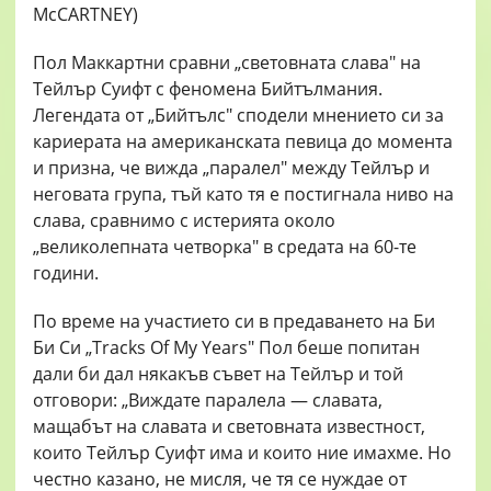
Пол Маккартни сравни „световната слава" на
Тейлър Суифт с феномена Бийтълмания.
Легендата от „Бийтълс" сподели мнението си за
кариерата на американската певица до момента
и призна, че вижда „паралел" между Тейлър и
неговата група, тъй като тя е постигнала ниво на
слава, сравнимо с истерията около
„великолепната четворка" в средата на 60-те
години.
По време на участието си в предаването на Би
Би Си „Tracks Of My Years" Пол беше попитан
дали би дал някакъв съвет на Тейлър и той
отговори: „Виждате паралела — славата,
мащабът на славата и световната известност,
които Тейлър Суифт има и които ние имахме. Но
честно казано, не мисля, че тя се нуждае от