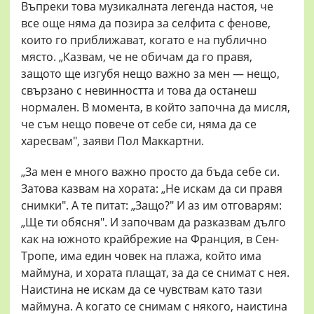
Въпреки това музикалната легенда настоя, че
все още няма да позира за селфита с фенове,
които го приближават, когато е на публично
място. „Казвам, че не обичам да го правя,
защото ще изгубя нещо важно за мен — нещо,
свързано с невинността и това да останеш
нормален. В момента, в който започна да мисля,
че съм нещо повече от себе си, няма да се
харесвам", заяви Пол Маккартни.
„За мен е много важно просто да бъда себе си.
Затова казвам на хората: „Не искам да си правя
снимки". А те питат: „Защо?" И аз им отговарям:
„Ще ти обясня". И започвам да разказвам дълго
как на южното крайбрежие на Франция, в Сен-
Тропе, има един човек на плажа, който има
маймуна, и хората плащат, за да се снимат с нея.
Наистина не искам да се чувствам като тази
маймуна. А когато се снимам с някого, наистина