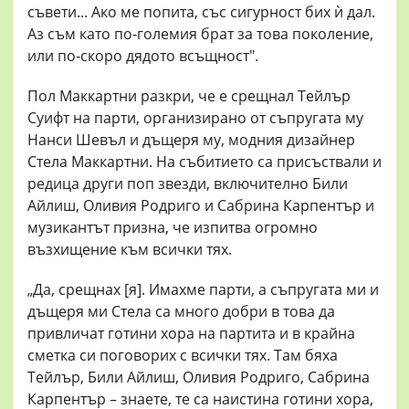
съвети... Ако ме попита, със сигурност бих ѝ дал.
Аз съм като по-големия брат за това поколение,
или по-скоро дядото всъщност".
Пол Маккартни разкри, че е срещнал Тейлър
Суифт на парти, организирано от съпругата му
Нанси Шевъл и дъщеря му, модния дизайнер
Стела Маккартни. На събитието са присъствали и
редица други поп звезди, включително Били
Айлиш, Оливия Родриго и Сабрина Карпентър и
музикантът призна, че изпитва огромно
възхищение към всички тях.
„Да, срещнах [я]. Имахме парти, а съпругата ми и
дъщеря ми Стела са много добри в това да
привличат готини хора на партита и в крайна
сметка си поговорих с всички тях. Там бяха
Тейлър, Били Айлиш, Оливия Родриго, Сабрина
Карпентър – знаете, те са наистина готини хора,