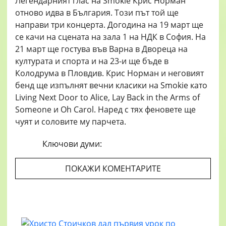
Легендарният глас на Smokie Крис Норман
отново идва в България. Този път той ще
направи три концерта. Догодина на 19 март ще
се качи на сцената на зала 1 на НДК в София. На
21 март ще гостува във Варна в Двореца на
културата и спорта и на 23-и ще бъде в
Колодрума в Пловдив. Крис Норман и неговият
бенд ще изпълнят вечни класики на Smokie като
Living Next Door to Alice, Lay Back in the Arms of
Someone и Oh Carol. Наред с тях феновете ще
чуят и соловите му парчета.
Ключови думи:
ПОКАЖИ КОМЕНТАРИТЕ