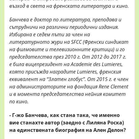
възход в света на френската литература и кино.
Банчева е доктор по литература, преподава и
сътрудничи на различни периодични издания.
Избирана е седем пъти за член на
литературното жури на SFCC (Френски синдикат
на филмовите и телевизионните критици) и го
председателства през 2010 г. От 2012 до 2017 г.
е била вицепрезидент на Academie des Lumieres,
която присъжда наградите Lumieres, френския
еквивалент на “Златен глобус”. От 2015 г. е член
на администраторите на фондация Rene Clement
и в момента председателства нейния комитет
по кино.
- Г-жо Банчева, как стана така, че именно
вие станахте автор (заедно с Лиляна Роска)
на единствената биография на Ален Делон?