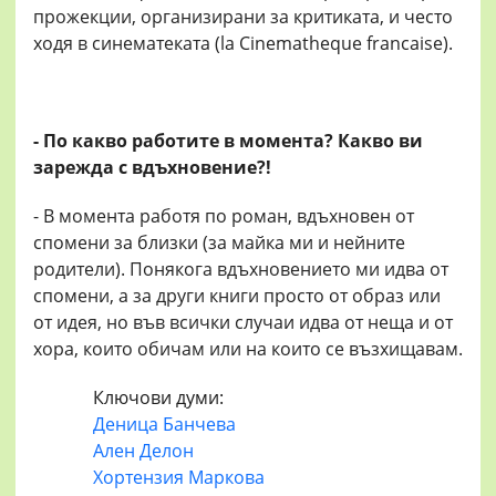
прожекции, организирани за критиката, и често
ходя в синематеката (la Cinematheque francaise).
- По какво работите в момента? Какво ви
зарежда с вдъхновение?!
- В момента работя по роман, вдъхновен от
спомени за близки (за майка ми и нейните
родители). Понякога вдъхновението ми идва от
спомени, а за други книги просто от образ или
от идея, но във всички случаи идва от неща и от
хора, които обичам или на които се възхищавам.
Ключови думи:
Деница Банчева
Ален Делон
Хортензия Маркова