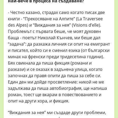
най-вече в процеса на създаване?
- Честно казано, страдах само когато писах две
книги - “Прекосяване на Алпите” (La Traversee
des Alpes) и “Виждания за нея” (Visions d’elle).
Проблемът с първата беше, че моят духовен
баща - поетът Николай Кънчев, ми беше дал
“задача”: да разкажа личния си опит на емигрант
и писател, който си е сменил езика (от български
минах на френски преди тридесетина години).
Бях свикнала да пиша фикция (романи и
разкази) и се оказах в задънена улица, когато
започнах да правя опити да пиша за себе си.
Един ден ми дойде просветление: никой не ме
задължава да пиша автобиография, ще напиша
роман, тоест ще вкарам в повествованието и
опит на други хора, и фикция.
“Виждания за нея” ми създаде други проблеми,