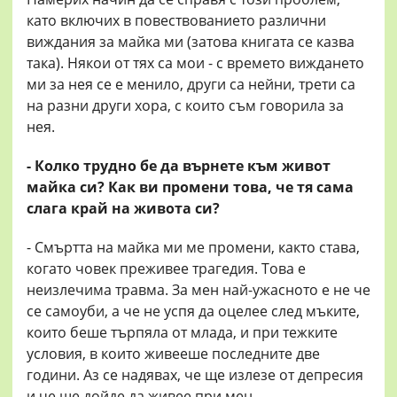
като включих в повествованието различни
виждания за майка ми (затова книгата се казва
така). Някои от тях са мои - с времето виждането
ми за нея се е менило, други са нейни, трети са
на разни други хора, с които съм говорила за
нея.
- Колко трудно бе да върнете към живот
майка си? Как ви промени това, че тя сама
слага край на живота си?
- Смъртта на майка ми ме промени, както става,
когато човек преживее трагедия. Това е
неизлечима травма. За мен най-ужасното е не че
се самоуби, а че не успя да оцелее след мъките,
които беше търпяла от млада, и при тежките
условия, в които живееше последните две
години. Аз се надявах, че ще излезе от депресия
и че ще дойде да живее при мен...