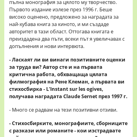
пълна монография за цялото му творчество.
Първото издание излезе през 1996 г. Беше
високо оценено, предложено за наградата за
най-хубава книга за киното, и ми създаде
авторитет в тази област. Оттогава книгата е
преиздадена два пъти, всеки път я увеличавах с
допълнения и нови интервюта.
- Ласкаят ли ви винаги позитивните оценки
за труда ви? Автор сте и на първата
критична работа, обхващаща цялата
филмография на Рене Клеман, а първата ви
стихосбирка - L'Instant sur les ogives,
получава наградата Claude Sernet през 1997 г.
- Много се радвам на тези позитивни отзиви.
- Стихосбирките, монографиите, сборниците
с разкази или романите - кои изстрадвате