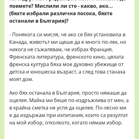
поемете? Мислили ли сте - какво, ако...
(бяхте избрали различна посока, бяхте
останали в България)?
- Понякога си мисля, че ако се бях установила в
Канада, животът ми щеше да е много по-лек, но
никога не съжалявам, че избрах Франция.
Френската литература, френското кино, цялата
френска култура бяха мое духовно убежище от
детска и юношеска възраст, а след това станаха
моят дом.
Ако бях останала в България, просто нямаше да
оцелея. Майка ми беше по-издръжлива от мен, а
в крайна сметка не успя да оцелее. По-лесно ми
е да издържам при изпитания, които са резултат
на мой избор, отколкото, когато нямам избор.