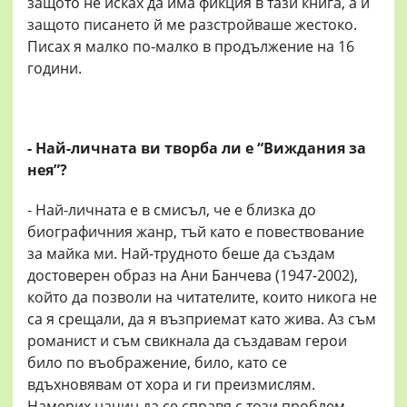
защото не исках да има фикция в тази книга, а и
защото писането й ме разстройваше жестоко.
Писах я малко по-малко в продължение на 16
години.
- Най-личната ви творба ли е “Виждания за
нея”?
- Най-личната е в смисъл, че е близка до
биографичния жанр, тъй като е повествование
за майка ми. Най-трудното беше да създам
достоверен образ на Ани Банчева (1947-2002),
който да позволи на читателите, които никога не
са я срещали, да я възприемат като жива. Аз съм
романист и съм свикнала да създавам герои
било по въображение, било, като се
вдъхновявам от хора и ги преизмислям.
Намерих начин да се справя с този проблем,