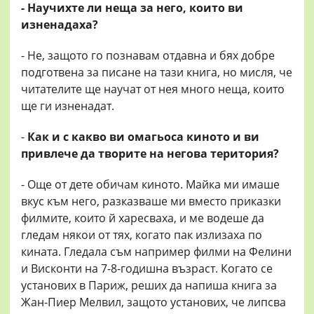
- Научихте ли неща за него, които ви
изненадаха?
- Не, защото го познавам отдавна и бях добре
подготвена за писане на тази книга, но мисля, че
читателите ще научат от нея много неща, които
ще ги изненадат.
-
Как и с какво ви омагьоса киното и ви
привлече да творите на негова територия?
- Още от дете обичам киното. Майка ми имаше
вкус към него, разказваше ми вместо приказки
филмите, които й харесваха, и ме водеше да
гледам някои от тях, когато пак излизаха по
кината. Гледала съм например филми на Фелини
и Висконти на 7-8-годишна възраст. Когато се
установих в Париж, реших да напиша книга за
Жан-Пиер Мелвил, защото установих, че липсва