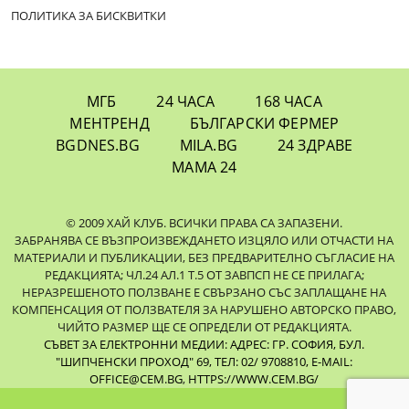
ПОЛИТИКА ЗА БИСКВИТКИ
МГБ
24 ЧАСА
168 ЧАСА
МЕНТРЕНД
БЪЛГАРСКИ ФЕРМЕР
BGDNES.BG
MILA.BG
24 ЗДРАВЕ
МАМА 24
© 2009 ХАЙ КЛУБ. ВСИЧКИ ПРАВА СА ЗАПАЗЕНИ.
ЗАБРАНЯВА СЕ ВЪЗПРОИЗВЕЖДАНЕТО ИЗЦЯЛО ИЛИ ОТЧАСТИ НА
МАТЕРИАЛИ И ПУБЛИКАЦИИ, БЕЗ ПРЕДВАРИТЕЛНО СЪГЛАСИЕ НА
РЕДАКЦИЯТА; ЧЛ.24 АЛ.1 Т.5 ОТ ЗАВПСП НЕ СЕ ПРИЛАГА;
НЕРАЗРЕШЕНОТО ПОЛЗВАНЕ Е СВЪРЗАНО СЪС ЗАПЛАЩАНЕ НА
КОМПЕНСАЦИЯ ОТ ПОЛЗВАТЕЛЯ ЗА НАРУШЕНО АВТОРСКО ПРАВО,
ЧИЙТО РАЗМЕР ЩЕ СЕ ОПРЕДЕЛИ ОТ РЕДАКЦИЯТА.
СЪВЕТ ЗА ЕЛЕКТРОННИ МЕДИИ: АДРЕС: ГР. СОФИЯ, БУЛ.
"ШИПЧЕНСКИ ПРОХОД" 69, ТЕЛ: 02/ 9708810,
E-MAIL:
OFFICE@CEM.BG
,
HTTPS://WWW.CEM.BG/