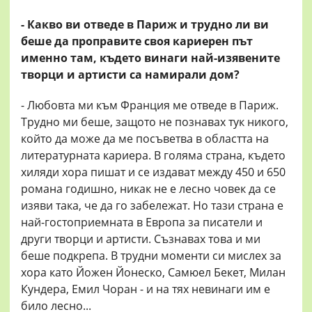
- Какво ви отведе в Париж и трудно ли ви
беше да проправите своя кариерен път
именно там, където винаги най-изявените
творци и артисти са намирали дом?
- Любовта ми към Франция ме отведе в Париж.
Трудно ми беше, защото не познавах тук никого,
който да може да ме посъветва в областта на
литературната кариера. В голяма страна, където
хиляди хора пишат и се издават между 450 и 650
романа годишно, никак не е лесно човек да се
изяви така, че да го забележат. Но тази страна е
най-гостоприемната в Европа за писатели и
други творци и артисти. Съзнавах това и ми
беше подкрепа. В трудни моменти си мислех за
хора като Йожен Йонеско, Самюел Бекет, Милан
Кундера, Емил Чоран - и на тях невинаги им е
било лесно...