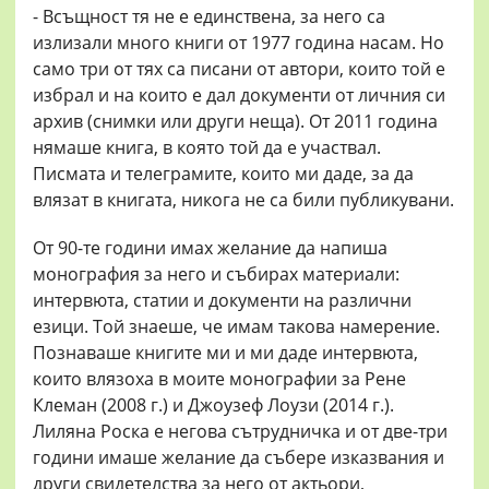
- Всъщност тя не е единствена, за него са
излизали много книги от 1977 година насам. Но
само три от тях са писани от автори, които той е
избрал и на които е дал документи от личния си
архив (снимки или други неща). От 2011 година
нямаше книга, в която той да е участвал.
Писмата и телеграмите, които ми даде, за да
влязат в книгата, никога не са били публикувани.
От 90-те години имах желание да напиша
монография за него и събирах материали:
интервюта, статии и документи на различни
езици. Той знаеше, че имам такова намерение.
Познаваше книгите ми и ми даде интервюта,
които влязоха в моите монографии за Рене
Клеман (2008 г.) и Джоузеф Лоузи (2014 г.).
Лиляна Роска e негова сътрудничка и от две-три
години имаше желание да събере изказвания и
други свидетелства за него от актьори,