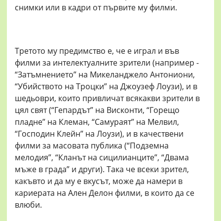
снимки или в кадри от първите му филми.
Третото му предимство е, че е играл и във
филми за интелектуалните зрители (например -
“Затъмнението” на Микеланджело Антониони,
“Убийството на Троцки” на Джоузеф Лоузи), и в
шедьоври, които привличат всякакви зрители в
цял свят (“Гепардът” на Висконти, “Горещо
пладне” на Клеман, “Самураят” на Мелвил,
“Господин Клейн” на Лоузи), и в качествени
филми за масовата публика (“Подземна
мелодия”, “Кланът на сицилианците”, “Двама
мъже в града” и други). Така че всеки зрител,
какъвто и да му е вкусът, може да намери в
кариерата на Ален Делон филми, в които да се
влюби.