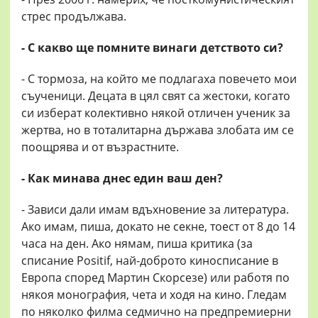
стрес продължава.
- С какво ще помните винаги детството си?
- С тормоза, на който ме подлагаха повечето мои
съученици. Децата в цял свят са жестоки, когато
си изберат колективно някой отличен ученик за
жертва, но в тоталитарна държава злобата им се
поощрява и от възрастните.
- Как минава днес един ваш ден?
- Зависи дали имам вдъхновение за литература.
Ако имам, пиша, докато не секне, тоест от 8 до 14
часа на ден. Ако нямам, пиша критика (за
списание Positif, най-доброто киносписание в
Европа според Мартин Скорсезе) или работя по
някоя монография, чета и ходя на кино. Гледам
по няколко филма седмично на предпремиерни