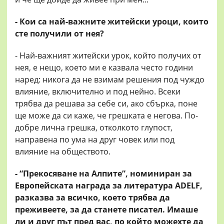
- Кои са най-важните житейски уроци, които
сте получили от нея?
- Най-важният житейски урок, който получих от
нея, е нещо, което ми е казвала често години
наред: никога да не взимам решения под чуждо
влияние, включително и под нейно. Всеки
трябва да решава за себе си, ако сбърка, поне
ще може да си каже, че грешката е негова. По-
добре лична грешка, отколкото глупост,
направена по ума на друг човек или под
влияние на обществото.
- “Прекосяване на Алпите”, номиниран за
Европейската награда за литература ADELF,
разказва за всичко, което трябва да
преживеете, за да станете писател. Имаше
ли и друг път пред вас, по който можехте да