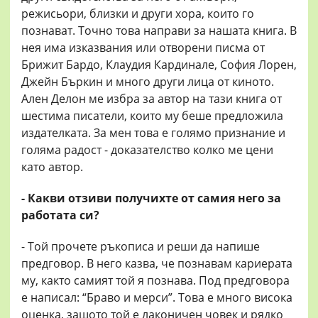
режисьори, близки и други хора, които го
познават. Точно това направи за нашата книга. В
нея има изказвания или отворени писма от
Брижит Бардо, Клаудия Кардинале, София Лорен,
Джейн Бъркин и много други лица от киното.
Ален Делон ме избра за автор на тази книга от
шестима писатели, които му беше предложила
издателката. За мен това е голямо признание и
голяма радост - доказателство колко ме цени
като автор.
- Какви отзиви получихте от самия него за
работата си?
- Той прочете ръкописа и реши да напише
предговор. В него казва, че познавам кариерата
му, както самият той я познава. Под предговора
е написал: “Браво и мерси”. Това е много висока
оценка, защото той е лаконичен човек и рядко