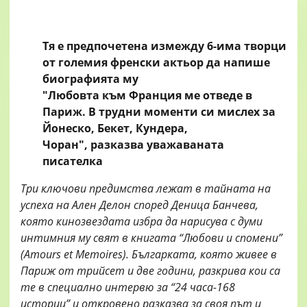
Тя е предпочетена измежду
6-има творци
от големия френски актьор
да напише
биографията му
"Любовта към Франция ме отведе в
Париж.
В трудни моменти си мислех
за
Йонеско, Бекет, Кундера,
Чоран",
разказва уважаваната
писателка
Три ключови предимства лежат в тайната на
успеха на Ален Делон според Деница Банчева,
която кинозвездата избра да нарисува с думи
интимния му свят в книгата “Любови и спомени”
(Amours et Memoires). Българката, която живее в
Париж от трийсет и две години, разкрива кои са
те в специално интервю за “24 часа-168
истории” и откровено разказва за своя път и