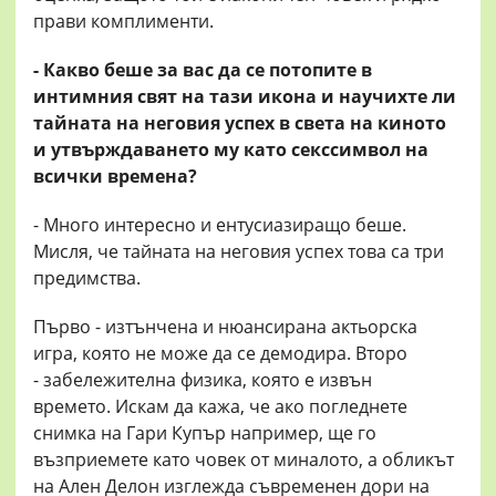
прави комплименти.
- Какво беше за вас да се потопите в
интимния свят на тази икона и научихте ли
тайната на неговия успех в света на киното
и утвърждаването му като секссимвол на
всички времена?
- Много интересно и ентусиазиращо беше.
Мисля, че тайната на неговия успех това са три
предимства.
Първо - изтънчена и нюансирана актьорска
игра, която не може да се демодира. Второ
- забележителна физика, която е извън
времето. Искам да кажа, че ако погледнете
снимка на Гари Купър например, ще го
възприемете като човек от миналото, а обликът
на Ален Делон изглежда съвременен дори на