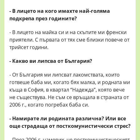
- В лицето на кого имахте най-голяма
подкрепа през годините?
- В лицето на майка си и на скъпите ми френски
приятели. С първата от тях сме близки повече от
трийсет години.
- Какво ви липсва от България?
- От България ми липсват лакомствата, които
готвеше баба ми, когато бях малка, и родната ми
къща в София, в квартал “Надежда”, която вече
не съществува. Не съм се връщала в страната от
2006 г., когато погребах баба си.
- Намирате ли родината различна? Или все
още страдаща от посткомунистически стрес?
- През 2006 г. намерих, че посткомунистическият