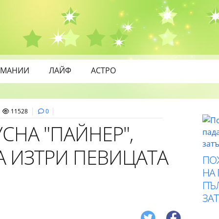
МАНИИ
ЛАЙФ
АСТРО
11528
0
СНА "ПАЙНЕР",
 ИЗТРИ ПЕВИЦАТА
ПО
НА
ПЪ
ЗА