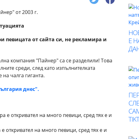
итуацията
НО
 певицата от сайта си, не рекламира и
Е 
ДА
лна компания "Пайнер" са се разделили! Това
лните среди, след като изпълнителката
 на чалга гиганта.
България днес".
ПЕР
СЛЕ
СА
TIK
 откривател на много певици, сред тях е и