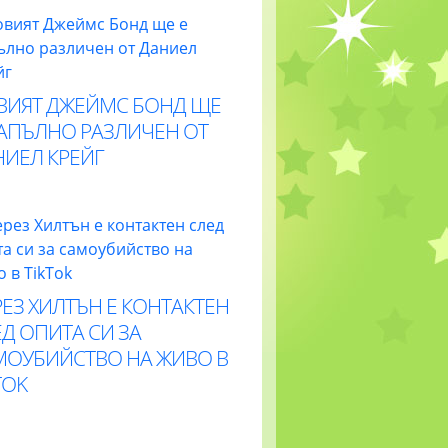
ВИЯТ ДЖЕЙМС БОНД ЩЕ
НАПЪЛНО РАЗЛИЧЕН ОТ
НИЕЛ КРЕЙГ
ЕЗ ХИЛТЪН Е КОНТАКТЕН
Д ОПИТА СИ ЗА
МОУБИЙСТВО НА ЖИВО В
TOK