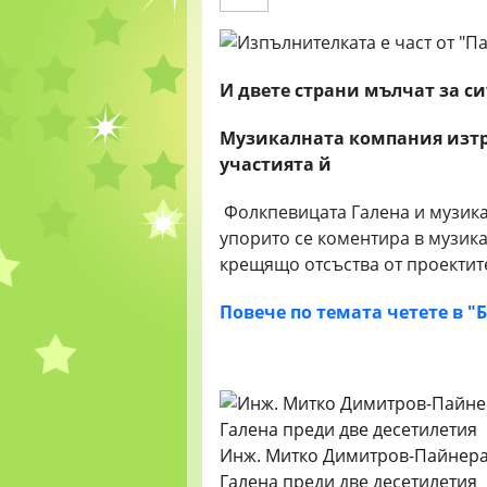
И двете страни мълчат за с
Музикалната компания изтри
участията й
Фолкпевицата Галена и музика
упорито се коментира в музика
крещящо отсъства от проектите
Повече по темата четете в "
Инж. Митко Димитров-Пайнера е
Галена преди две десетилетия