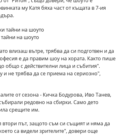
о от "Ритон", също довери, че шоуто е
инката му Катя бяха част от къщата в 7-ия
адъра.
и тайни на шоуто
ато влизаш вътре, трябва да си подготвен и да
офесия е да правим шоу на хората. Както пише
о общо с действителни лица и събития".
у и не трябва да се приема на сериозно",
алите от сезона - Кичка Бодурова, Иво Танев,
 събирали редовно на сбирки. Само дето
ила срещите им.
л втори път, защото съм си същият и няма да
което са видели зрителите", довери още