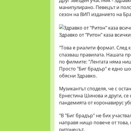
Друг звезден участник - Здравк
манипулирано. Певецът и полов
сезон на ВИП изданието на Бр
Здравко от "Ритон" каза всичк
"Това е риалити формат. След к
спазваш правилата. Нашата пр
по филмите: "Лентата няма нищ
Просто "Биг брадър" е едно шо
обясни Здравко.
Музикантът споделя, че с остан
Ернестина Шинова и други, се
пандемията от коронавирус уб
"В "Биг брадър" не бих участва
направя нищо повече от това, 
ритонецът.