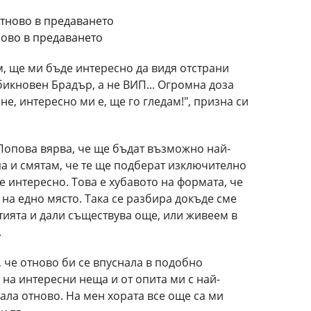
ово в предаването
м, ще ми бъде интересно да видя отстрани
обикновен Брадър, а не ВИП... Огромна доза
е, интересно ми е, ще го гледам!", призна си
 Попова вярва, че ще бъдат възможно най-
а и смятам, че те ще подберат изключително
е интересно. Това е хубавото на формата, че
на едно място. Така се разбира докъде сме
тията и дали съществува още, или живеем в
.
 че отново би се впуснала в подобно
на интересни неща и от опита ми с най-
ала отново. На мен хората все още са ми