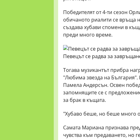
Победителят от 4-ти сезон Орл
обичаното риалити се връща н
създава хубави спомени в къщ
преди много време.
Певецът се радва за завръщан
Тогава музикантът прибра награ
"Любима звезда на България". 
Памела Андерсън. Освен победа
запомнящите се с предложение
за брак в къщата.
"Хубаво беше, но беше много о
Самата Мариана признава пред
чувства към предаването, но г