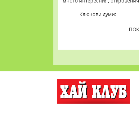
много интересни!", откровенич
Ключови думи:
ПОК