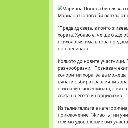
Мариана Попова би влязла отн
"Предвид света, в който живее
хората. Хубаво е, че ще бъде 
психология има в това предаван
поп певицата.
Колкото до новите участници,
разнообразни. "Познавам екип
колоритни хора, за да може да 
винаги събират различни хора 
стигнали с човещината, с емпа
света на егото и нарцисизма..."
Изпълнителката е категорична,
приключение. "Животът ни учи 
голямо удоволствие бих участв