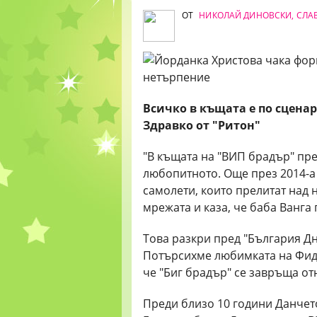
ОТ
НИКОЛАЙ ДИНОВСКИ, СЛА
Всичко в къщата е по сценар
Здравко от "Ритон"
"В къщата на "ВИП брадър" пре
любопитното. Още през 2014-а 
самолети, които прелитат над н
мрежата и каза, че баба Ванга 
Това разкри пред "България Д
Потърсихме любимката на Фидел
че "Биг брадър" се завръща от
Преди близо 10 години Данчет