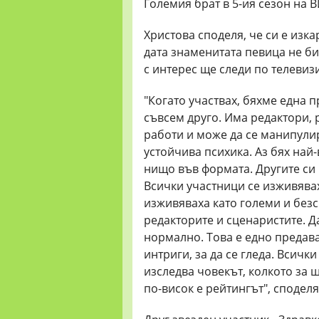
Големия брат в 5-ия сезон на 
Христова споделя, че си е изк
дата знаменитата певица не би
с интерес ще следи по телевиз
"Когато участвах, бяхме една 
съвсем друго. Има редактори, 
работи и може да се манипулир
устойчива психика. Аз бях най-
нищо във формата. Другите си 
Всички участници се изживявах
изживяваха като големи и безс
редакторите и сценаристите. Да
нормално. Това е едно предава
интриги, за да се гледа. Всичк
изследва човекът, колкото за 
по-висок е рейтингът", споделя