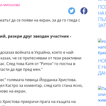
ВА МИЛАНОВА
ПО
НА
ПЪ
ЗА
ий, разкри друг звезден участник -
дсказах войната в Украйна, което е най-
казах, че се притеснявам от тези реактивни
НО
ас. След това Катя от "Ритон" го постна в
Е 
пасти да яде пред мен."
ДА
нес" голямата певица Йорданка Христова.
 Кастро за коментар, след като стана ясно,
ново на екран.
о Христова прекрачи прага на къщата на