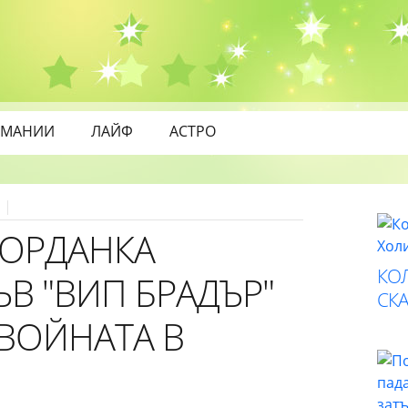
МАНИИ
ЛАЙФ
АСТРО
0
ЙОРДАНКА
КО
ЪВ "ВИП БРАДЪР"
СК
 ВОЙНАТА В