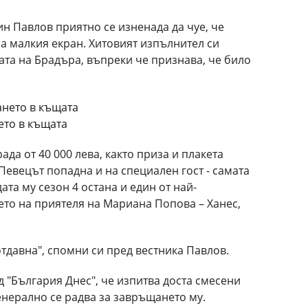
ин Павлов приятно се изненада да чуе, че
а малкия екран. Хитовият изпълнител си
ата на Брадъра, въпреки че признава, че било
ето в къщата
да от 40 000 лева, както приза и плакета
Певецът попадна и на специален гост - самата
та му сезон 4 остана и един от най-
то на приятеля на Мариана Попова – Ханес,
тдавна", спомни си пред вестника Павлов.
 "България Днес", че изпитва доста смесени
енерално се радва за завръщането му.