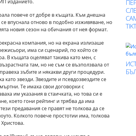
ПЕР
ВИП изданието.
СЛЕ
арала повече от добре в къщата. Към днешна
СА
 се впуснала отново в подобно изживяване, но
TIK
ията новия сезон на обичания от нея формат.
прекрасна компания, но на екрана излизаше
режисьори, има си сценарий, по който се
а. В къщата оцеляват такива като мен, с
ИСТ
възрастната там, но не съм се възползвала от
БЪ
правеха зъбите и някакви други процедури.
а като звезди. Звездите и псевдозвездите се
мъртни. Те имаха свои договорки с
ваха им указания в стаичката, но това си е
не, което гони рейтинг и трябва да има
и тези предавания се правят не толкова да се
шоуто. Колкото повече простотии има, толкова
 Христова.