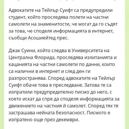
Адвокатите на Тейлър Суифт са предупредили
студент, който проследява полети на частни
самолети на знаменитости, че могат да го съдят
за това, че споделя информацията в интернет,
съобщи Асошиейтед прес.
Джак Суини, който следва в Университета на
Централна Флорида, проследява излитанията и
кацанията на частни самолети по данни, които
са налични в интернет и след ден ги
разпространява. Според адвокатите на Тейлър
Суифт обаче това е преследване. Затова те са
изпратили предупредително писмо до него, с
което искат да спре да споделя информацията за
движението на частния й самолет. Според тях тя
застрашава нейната безопасност. Писмото е
изпратено още през декември.