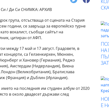
КО
СК
дрок група, отсъстваща от сцената на Стария
сем години, се завръща за европейско турне
 като вокалист, съобщи сайтът на
лник, цитиран от АФП.
ПО
ои между 17 май и 17 август. Градовете, в
НА
т концерти, са Гелзенкирхен, Мюнхен,
ПЪ
 Нюрнберг и Хановер (Германия), Реджо
ЗА
ания), Амстердам (Нидерландия), Виена
, Лондон (Великобритания), Братислава
ариж (Франция) и Дъблин (Ирландия).
 името на последния им студиен албум от 2020
място в около двадесет държави след
НО
Е 