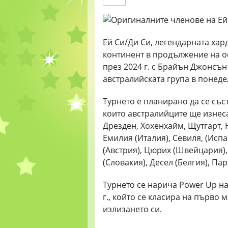
Ей Си/Ди Си, легендарната хар
континент в продължение на о
през 2024 г. с Брайън Джонсън
австралийската група в понеде
Турнето е планирано да се съст
които австралийците ще изнеса
Дрезден, Хохенхайм, Щутгарт,
Емилия (Италия), Севиля, (Исп
(Австрия), Цюрих (Швейцария)
(Словакия), Десел (Белгия), П
Турнето се нарича Power Up на
г., който се класира на първо 
излизането си.