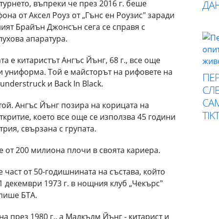
урнето, въпреки че през 2016 г. беше
ДА
она от Аксел Роуз от „Гънс ен Роузис" заради
ният Брайън Джонсън сега се справя с
ухова апаратура.
та е китаристът Ангъс Йънг, 68 г., все още
и униформа. Той е майсторът на рифовете на
ПЕР
understruck и Back In Black.
СЛЕ
СА
той. Ангъс Йънг позира на корицата на
TIK
 откритие, което все още се използва 45 години
трия, свързана с групата.
 от 200 милиона плочи в своята кариера.
 част от 50-годишнината на състава, който
1 декември 1973 г. в нощния клуб „Чекърс"
 пише БТА.
а през 1980 г., а Малкълм Йънг - китарист и