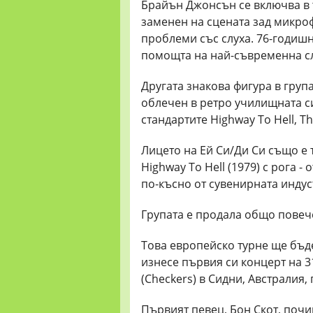
Брайън Джонсън се включва в т
заменен на сцената зад микроф
проблеми със слуха. 76-годиш
помощта на най-съвременна сл
Другата знакова фигура в група
облечен в ретро училищната с
стандартите Highway To Hell, Th
Лицето на Ей Си/Ди Си също е 
Highway To Hell (1979) с рога -
по-късно от сувенирната индус
Групата е продала общо повече
Това европейско турне ще бъде
изнесе първия си концерт на 3
(Checkers) в Сидни, Австралия,
Първият певец, Бон Скот, почин