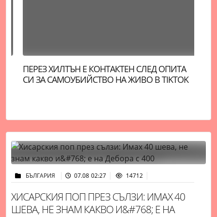
ПЕРЕЗ ХИЛТЪН Е КОНТАКТЕН СЛЕД ОПИТА
НО
СИ ЗА САМОУБИЙСТВО НА ЖИВО В TIKTOK
РА
БЪЛГАРИЯ
07.08 02:27
14712
ХИСАРСКИЯ ПОП ПРЕЗ СЪЛЗИ: ИМАХ 40
ШЕВА, НЕ ЗНАМ КАКВО И&#768; Е НА