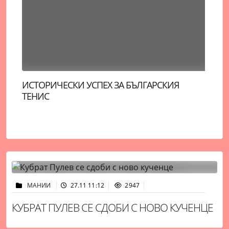
ПЕРЕЗ ХИЛТЪН Е КОНТАКТЕН СЛЕД ОПИТА
НО
СИ ЗА САМОУБИЙСТВО НА ЖИВО В TIKTOK
РА
МАНИИ
27.11 11:12
2947
КУБРАТ ПУЛЕВ СЕ СДОБИ С НОВО КУЧЕНЦЕ