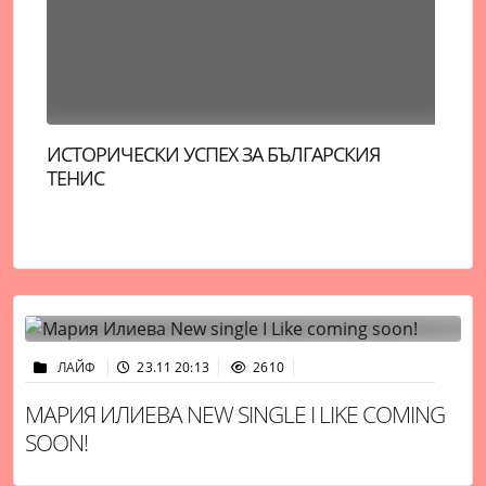
ПЕРЕЗ ХИЛТЪН Е КОНТАКТЕН СЛЕД ОПИТА
НО
СИ ЗА САМОУБИЙСТВО НА ЖИВО В TIKTOK
РА
ЛАЙФ
23.11 20:13
2610
МАРИЯ ИЛИЕВА NEW SINGLE I LIKE COMING
SOON!