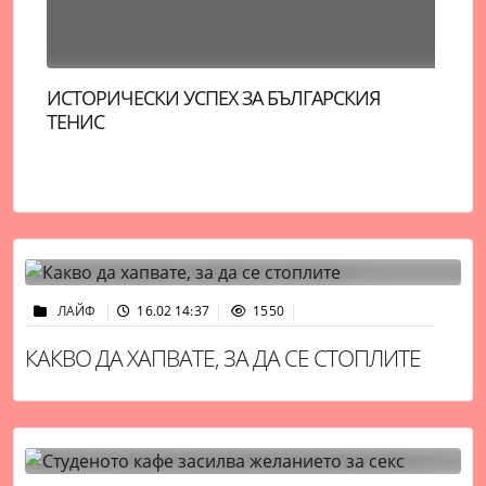
ПЕРЕЗ ХИЛТЪН Е КОНТАКТЕН СЛЕД ОПИТА
НО
СИ ЗА САМОУБИЙСТВО НА ЖИВО В TIKTOK
РА
ЛАЙФ
16.02 14:37
1550
КАКВО ДА ХАПВАТЕ, ЗА ДА СЕ СТОПЛИТЕ