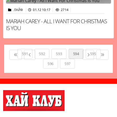
ЛАЙФ
01.12 10:17
2714
MARIAH CAREY - ALL I WANT FOR CHRISTMAS
IS YOU
591
592
593
594
595
596
597