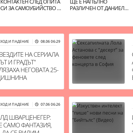
КОНТАКТЕН СЛЕД ОПИТА
ЩЕ Е НАПЪЛНО
СИ ЗА САМОУБИЙСТВО НА
РАЗЛИЧЕН ОТ ДАНИЕЛ
ЖИВО В TIKTOK
КРЕЙГ
ЗХОД И ПАДЕНИЕ
08.06 06:29
10868
ЗВЕЗДИТЕ НА СЕРИАЛА
ЪТ И ГРАДЪТ"
ЛЯЗАХА НЕГОВАТА 25-
ДИШНИНА
ЗХОД И ПАДЕНИЕ
07.06 06:26
12436
ЛД ШВАРЦЕНЕГЕР:
 Е САМО ФАНТАЗИЯ,
 ДА СЕ ВИДИМ