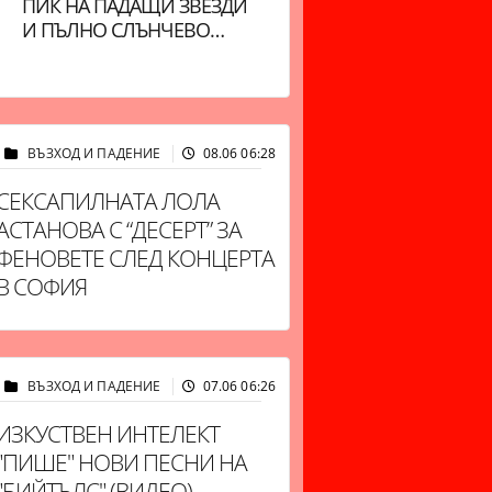
ПИК НА ПАДАЩИ ЗВЕЗДИ
БЛИЗНАЦИ, ДЕНЯТ Е
И ПЪЛНО СЛЪНЧЕВО
ДИНАМИЧЕН. ЛЪВОВЕ,
ЗАТЪМНЕНИЕ В ЕДИН ДЕН
ЩЕ БЪДЕТЕ ОЦЕНЕНИ
ВЪЗХОД И ПАДЕНИЕ
08.06 06:28
11412
СЕКСАПИЛНАТА ЛОЛА
АСТАНОВА С “ДЕСЕРТ” ЗА
ФЕНОВЕТЕ СЛЕД КОНЦЕРТА
В СОФИЯ
ВЪЗХОД И ПАДЕНИЕ
07.06 06:26
10244
ИЗКУСТВЕН ИНТЕЛЕКТ
"ПИШЕ" НОВИ ПЕСНИ НА
"БИЙТЪЛС" (ВИДЕО)