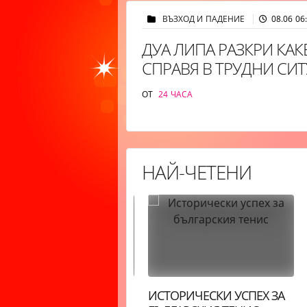
ВЪЗХОД И ПАДЕНИЕ
08.06 06
ДУА ЛИПА РАЗКРИ КАК
СПРАВЯ В ТРУДНИ СИ
ОТ
24 ЧАСА
НАЙ-ЧЕТЕНИ
НЕВЕН ХОРОСКОП:
ИСТОРИЧЕСКИ УСПЕХ ЗА