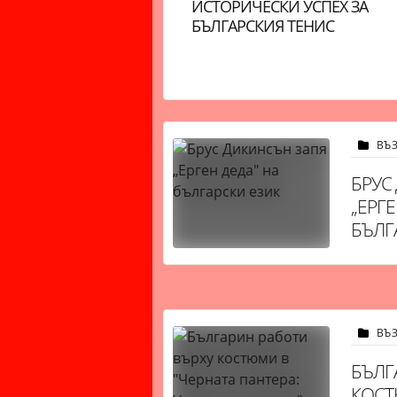
НЕВЕН ХОРОСКОП:
ИСТОРИЧЕСКИ УСПЕХ ЗА
ЛИЗНАЦИ, ДЕНЯТ Е
БЪЛГАРСКИЯ ТЕНИС
ИНАМИЧЕН. ЛЪВОВЕ,
Е БЪДЕТЕ ОЦЕНЕНИ
ВЪ
БРУС
„ЕРГЕ
БЪЛГ
ВЪ
БЪЛГ
КОСТ