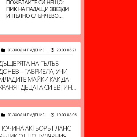
ПОЖЕЛАЙТЕ СИ НЕЩО:
ДНЕВЕН ХОРОСКОП:
ПИК НА ПАДАЩИ ЗВЕЗДИ
БЛИЗНАЦИ, ДЕНЯТ Е
И ПЪЛНО СЛЪНЧЕВО
ДИНАМИЧЕН. ЛЪВОВЕ,
ЗАТЪМНЕНИЕ В ЕДИН ДЕН
ЩЕ БЪДЕТЕ ОЦЕНЕНИ
ВЪЗХОД И ПАДЕНИЕ
20.03 06:21
29056
ДЪЩЕРЯТА НА ГЪЛЪБ
ДОНЕВ – ГАБРИЕЛА, УЧИ
МЛАДИТЕ МАЙКИ КАК ДА
ХРАНЯТ ДЕЦАТА СИ ЕВТИНО
И БИО
ВЪЗХОД И ПАДЕНИЕ
19.03 08:06
28252
ПОЧИНА АКТЬОРЪТ ЛАНС
РЕДИК ОТ ПОПУЛЯРНИЯ