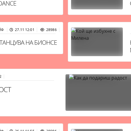
 DANCE
ЙФ
27.11 12:01
28986
 ТАНЦУВА НА БИОНСЕ
2
ОСТ