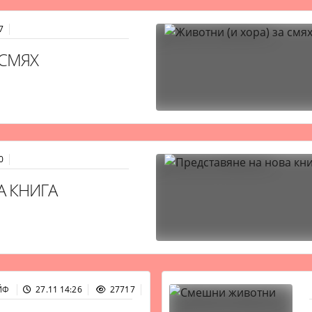
7
 СМЯХ
0
А КНИГА
ЙФ
27.11 14:26
27717