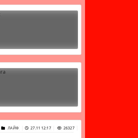
ЛАЙФ
27.11 12:17
26327