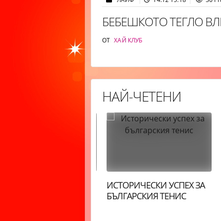
БЕБЕШКОТО ТЕГЛО ВЛ
ОТ
ХАЙ КЛУБ
НАЙ-ЧЕТЕНИ
НЕВЕН ХОРОСКОП:
ИСТОРИЧЕСКИ УСПЕХ ЗА
ЛИЗНАЦИ, ДЕНЯТ Е
БЪЛГАРСКИЯ ТЕНИС
ИНАМИЧЕН. ЛЪВОВЕ,
Е БЪДЕТЕ ОЦЕНЕНИ