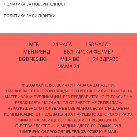
ПОЛИТИКА ЗА ПОВЕРИТЕЛНОСТ
ПОЛИТИКА ЗА БИСКВИТКИ
МГБ
24 ЧАСА
168 ЧАСА
МЕНТРЕНД
БЪЛГАРСКИ ФЕРМЕР
BGDNES.BG
MILA.BG
24 ЗДРАВЕ
МАМА 24
© 2009 ХАЙ КЛУБ. ВСИЧКИ ПРАВА СА ЗАПАЗЕНИ.
ЗАБРАНЯВА СЕ ВЪЗПРОИЗВЕЖДАНЕТО ИЗЦЯЛО ИЛИ ОТЧАСТИ НА
МАТЕРИАЛИ И ПУБЛИКАЦИИ, БЕЗ ПРЕДВАРИТЕЛНО СЪГЛАСИЕ НА
РЕДАКЦИЯТА; ЧЛ.24 АЛ.1 Т.5 ОТ ЗАВПСП НЕ СЕ ПРИЛАГА;
НЕРАЗРЕШЕНОТО ПОЛЗВАНЕ Е СВЪРЗАНО СЪС ЗАПЛАЩАНЕ НА
КОМПЕНСАЦИЯ ОТ ПОЛЗВАТЕЛЯ ЗА НАРУШЕНО АВТОРСКО ПРАВО,
ЧИЙТО РАЗМЕР ЩЕ СЕ ОПРЕДЕЛИ ОТ РЕДАКЦИЯТА.
СЪВЕТ ЗА ЕЛЕКТРОННИ МЕДИИ: АДРЕС: ГР. СОФИЯ, БУЛ.
"ШИПЧЕНСКИ ПРОХОД" 69, ТЕЛ: 02/ 9708810,
E-MAIL: