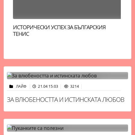
ПЕРЕЗ ХИЛТЪН Е КОНТАКТЕН СЛЕД ОПИТА
НО
СИ ЗА САМОУБИЙСТВО НА ЖИВО В TIKTOK
РА
ЛАЙФ
21.04 15:03
3214
ЗА ВЛЮБЕНОСТТА И ИСТИНСКАТА ЛЮБОВ